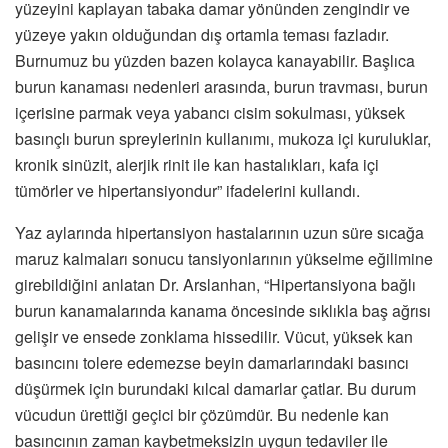
yüzeyini kaplayan tabaka damar yönünden zengindir ve
yüzeye yakın olduğundan dış ortamla teması fazladır.
Burnumuz bu yüzden bazen kolayca kanayabilir. Başlıca
burun kanaması nedenleri arasında, burun travması, burun
içerisine parmak veya yabancı cisim sokulması, yüksek
basınçlı burun spreylerinin kullanımı, mukoza içi kuruluklar,
kronik sinüzit, alerjik rinit ile kan hastalıkları, kafa içi
tümörler ve hipertansiyondur” ifadelerini kullandı.
Yaz aylarında hipertansiyon hastalarının uzun süre sıcağa
maruz kalmaları sonucu tansiyonlarının yükselme eğilimine
girebildiğini anlatan Dr. Arslanhan, “Hipertansiyona bağlı
burun kanamalarında kanama öncesinde sıklıkla baş ağrısı
gelişir ve ensede zonklama hissedilir. Vücut, yüksek kan
basıncını tolere edemezse beyin damarlarındaki basıncı
düşürmek için burundaki kılcal damarlar çatlar. Bu durum
vücudun ürettiği geçici bir çözümdür. Bu nedenle kan
basıncının zaman kaybetmeksizin uygun tedaviler ile