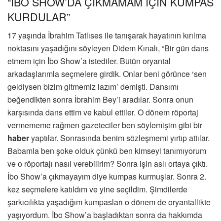
“İBO SHOW’DA ÇIKMAMAM İÇİN KUMPAS
KURDULAR”
17 yaşında İbrahim Tatlıses ile tanışarak hayatının kırılma
noktasını yaşadığını söyleyen Didem Kınalı, “Bir gün dans
etmem için İbo Show’a istediler. Bütün oryantal
arkadaşlarımla seçmelere girdik. Onlar beni görünce ‘sen
geldiysen bizim gitmemiz lazım’ demişti. Dansımı
beğendikten sonra İbrahim Bey’i aradılar. Sonra onun
karşısında dans ettim ve kabul ettiler. O dönem röportaj
vermememe rağmen gazeteciler ben söylemişim gibi bir
haber
yaptılar. Sonrasında benim sözleşmemi yırtıp attılar.
Babamla ben şoke olduk çünkü ben kimseyi tanımıyorum
ve o röportajı nasıl verebilirim? Sonra işin aslı ortaya çıktı.
İbo Show’a çıkmayayım diye kumpas kurmuşlar. Sonra 2.
kez seçmelere katıldım ve yine seçildim. Şimdilerde
şarkıcılıkta yaşadığım kumpasları o dönem de oryantallikte
yaşıyordum. İbo Show’a başladıktan sonra da hakkımda