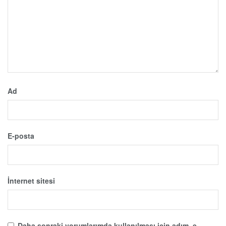
Ad
E-posta
İnternet sitesi
Daha sonraki yorumlarımda kullanılması için adım, e-