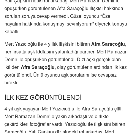
Yalı Çapkını’ndaki rol arkadaşı Mert Ramazan Demir’le
öpüşürken görüntülenen Afra Saraçoğlu ilişkisi hakkında
sorulan soruya cevap vermedi. Güzel oyuncu “Özel
hayatım hakkında konuşmayı sevmiyorum” diyerek konuyu
kapattı.
Mert Yazıcıoğlu ile 4 yıllık ilişkisini bitiren
Afra Saraçoğlu
,
her fırsatta aşk iddiasını yalanladığı partneri Mert Ramazan
Demir ile öpüşürken görüntülendi. Dizi aşkı gerçek olan
ikiliden
Afra Saraçoğlu
, olay görüntülerin ardından ilk kez
görüntülendi. Ünlü oyuncu aşk sorularını ise cevapsız
bıraktı.
İLK KEZ GÖRÜNTÜLENDİ
4 yıl aşk yaşayan Mert Yazıcıoğlu ile Afra Saraçoğlu çifti,
Mert Ramazan Demir’le yakın arkadaştı ve birlikte
çektirdikleri fotoğraflar vardı. Yazıcıoğlu ile ilişkisini bitiren
Saraçoğlu, Yalı Çapkını dizisindeki rol arkadaşı Mert