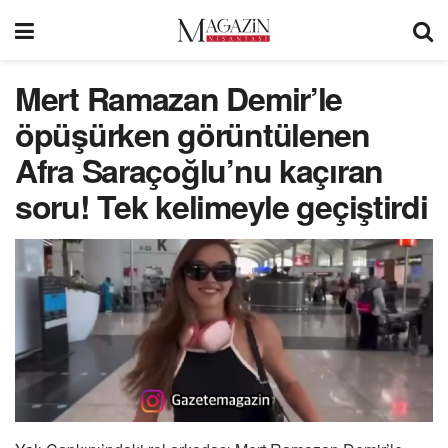
Mert Ramazan Demir’le
öpüşürken görüntülenen
Afra Saraçoğlu’nu kaçıran
soru! Tek kelimeyle geçiştirdi