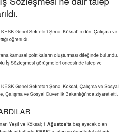
İş Sözleşmesi’ne dair talep
ıldı.
KESK Genel Sekreteri Şenol Köksal’ın dün; Çalışma ve
ettiği öğrenildi.
yana kamusal politikaların oluşturması dileğinde bulundu.
plu İş Sözleşmesi görüşmeleri öncesinde talep ve
 KESK Genel Sekreteri Şenol Köksal, Çalışma ve Sosyal
e, Çalışma ve Sosyal Güvenlik Bakanlığı’nda ziyaret etti.
TARDILAR
unan Yeşil ve Köksal;
1 Ağustos’ta
başlayacak olan
başlıklar halinde
KESK
‘in talep ve önerilerini aktardı.