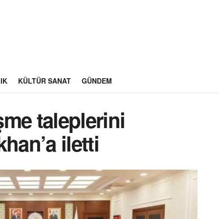
IK
KÜLTÜR SANAT
GÜNDEM
me taleplerini
han’a iletti