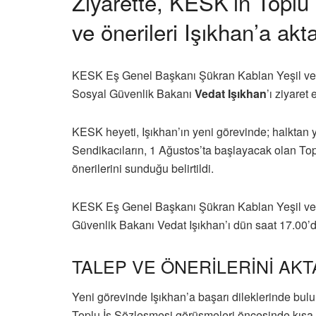
Ziyarette, KESK’in Toplu 
ve önerileri Işıkhan’a aktar
KESK Eş Genel Başkanı Şükran Kablan Yeşil ve 
Sosyal Güvenlik Bakanı
Vedat Işıkhan
’ı ziyaret 
KESK heyeti, Işıkhan’ın yeni görevinde; halktan 
Sendikacıların, 1 Ağustos’ta başlayacak olan To
önerilerini sunduğu belirtildi.
KESK Eş Genel Başkanı Şükran Kablan Yeşil ve
Güvenlik Bakanı Vedat Işıkhan’ı dün saat 17.00’d
TALEP VE ÖNERİLERİNİ AK
Yeni görevinde Işıkhan’a başarı dileklerinde bul
Toplu İş Sözleşmesi görüşmeleri öncesinde kısa 