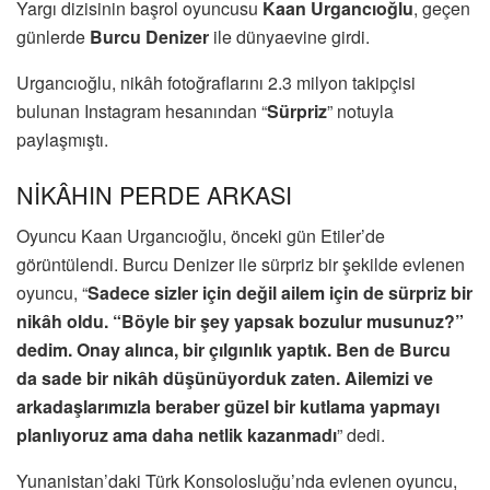
Yargı dizisinin başrol oyuncusu
Kaan Urgancıoğlu
, geçen
günlerde
Burcu Denizer
ile dünyaevine girdi.
Urgancıoğlu, nikâh fotoğraflarını 2.3 milyon takipçisi
bulunan Instagram hesanından “
Sürpriz
” notuyla
paylaşmıştı.
NİKÂHIN PERDE ARKASI
Oyuncu Kaan Urgancıoğlu, önceki gün Etiler’de
görüntülendi. Burcu Denizer ile sürpriz bir şekilde evlenen
oyuncu, “
Sadece sizler için değil ailem için de sürpriz bir
nikâh oldu. “Böyle bir şey yapsak bozulur musunuz?”
dedim. Onay alınca, bir çılgınlık yaptık. Ben de Burcu
da sade bir nikâh düşünüyorduk zaten. Ailemizi ve
arkadaşlarımızla beraber güzel bir kutlama yapmayı
planlıyoruz ama daha netlik kazanmadı
” dedi.
Yunanistan’daki Türk Konsolosluğu’nda evlenen oyuncu,