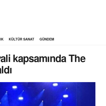
IK
KÜLTÜR SANAT
GÜNDEM
vali kapsamında The
ldı