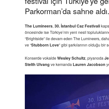
festival için Türkiye’ye g
Parkorman’da sahne aldı
The Lumineers
,
30. İstanbul Caz Festivali
kap
öncesinde ise Türkiye’nin yeni nesil toplulukları
“Brightside” ile devam eden The Lumineers, daha
ve “
Stubborn Love
” gibi şarkılarının olduğu bir 
Konserde vokalde
Wesley Schultz
, piyanoda
Je
Stelth Ulvang
ve kemanda
Lauren Jacobson
ye