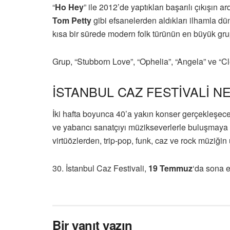
“
Ho Hey
” ile 2012’de yaptıkları başarılı çıkışın 
Tom Petty
gibi efsanelerden aldıkları ilhamla 
kısa bir sürede modern folk türünün en büyük grup
Grup, “Stubborn Love”, “Ophelia”, “Angela” ve “Cleo
İSTANBUL CAZ FESTİVALİ 
İki hafta boyunca 40’a yakın konser gerçekleşecek
ve yabancı sanatçıyı müzikseverlerle buluşmaya d
virtüözlerden, trip-pop, funk, caz ve rock müziğin u
30. İstanbul Caz Festivali,
19 Temmuz
‘da sona 
Bir yanıt yazın