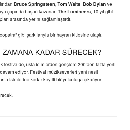
ardından
Bruce Springsteen
,
Tom Waits
,
Bob Dylan
ve
dünya çapında başarı kazanan
The Lumineers
, 10 yıl gibi
ları arasında yerini sağlamlaştırdı.
patra” gibi şarkılarıyla bir hayran kitlesine ulaştı.
NE ZAMANA KADAR SÜRECEK?
 festivalde, usta isimlerden gençlere 200’den fazla yerli
evam ediyor. Festival müzikseverleri yeni nesil
sta isimlerine kadar keyifli bir yolculuğa çıkarıyor.
erecek.