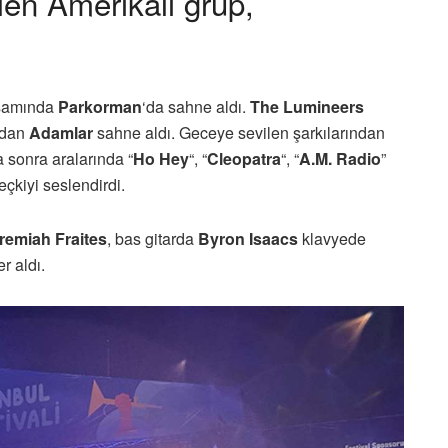
elen Amerikalı grup,
.
samında
Parkorman
‘da sahne aldı.
The Lumineers
ndan
Adamlar
sahne aldı. Geceye sevilen şarkılarından
 sonra aralarında “
Ho Hey
“, “
Cleopatra
“, “
A.M. Radio
”
seçkiyi seslendirdi.
remiah Fraites
, bas gitarda
Byron Isaacs
klavyede
r aldı.