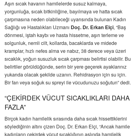
Aşırı sıcak havanın hamilelerde susuz kalmaya,
yorgunluğa, sıcak bitkinliğine, bayılmaya ve hatta sıcak
çarpmasına neden olabileceği uyarısında bulunan Kadın
Sağlığı ve Hastalıkları Uzmanı
Doç. Dr. Erkan Elçi
, “Baş
dönmesi, iştah kaybı ve hasta hissetme, aşırı terleme ve
solgunluk, nemli cilt, kollarda, bacaklarda ve midede
kramplar, hızlı nefes alma ve nabız, 38 derece veya üzeri
sıcaklık, yoğun susuzluk sıcak çarpması belirtisi olabilir. Bu
belirtiler görüldüğünde, serin bir yere geçerek ayaklarınız
yukarıda olacak şekilde uzanın. Rehidrasyon için su için.
Bir fan veya soğuk su spreyi ile vücudunuzu soğutun” dedi.
“ÇEKİRDEK VÜCUT SICAKLIKLARI DAHA
FAZLA”
Birçok kadın hamilelik sırasında daha sıcak hissettiklerini
söylediğinin altını çizen Doç. Dr. Erkan Elçi, “Ancak hamile
kadınların çekirdek vücut sıcaklığının aslında hamilelik