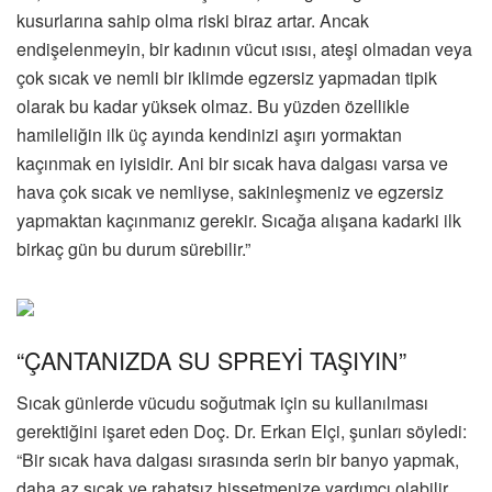
kusurlarına sahip olma riski biraz artar. Ancak
endişelenmeyin, bir kadının vücut ısısı, ateşi olmadan veya
çok sıcak ve nemli bir iklimde egzersiz yapmadan tipik
olarak bu kadar yüksek olmaz. Bu yüzden özellikle
hamileliğin ilk üç ayında kendinizi aşırı yormaktan
kaçınmak en iyisidir. Ani bir sıcak hava dalgası varsa ve
hava çok sıcak ve nemliyse, sakinleşmeniz ve egzersiz
yapmaktan kaçınmanız gerekir. Sıcağa alışana kadarki ilk
birkaç gün bu durum sürebilir.”
“ÇANTANIZDA SU SPREYİ TAŞIYIN”
Sıcak günlerde vücudu soğutmak için su kullanılması
gerektiğini işaret eden Doç. Dr. Erkan Elçi, şunları söyledi:
“Bir sıcak hava dalgası sırasında serin bir banyo yapmak,
daha az sıcak ve rahatsız hissetmenize yardımcı olabilir.