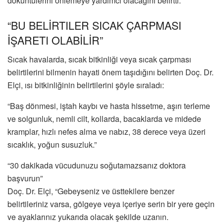
döküntülerini önlemeye yardımcı olacağını belirtti.
“BU BELİRTILER SICAK ÇARPMASI
İŞARETI OLABİLİR”
Sıcak havalarda, sıcak bitkinliği veya sıcak çarpması
belirtilerini bilmenin hayati önem taşıdığını belirten Doç. Dr.
Elçi, ısı bitkinliğinin belirtilerini şöyle sıraladı:
“Baş dönmesi, iştah kaybı ve hasta hissetme, aşırı terleme
ve solgunluk, nemli cilt, kollarda, bacaklarda ve midede
kramplar, hızlı nefes alma ve nabız, 38 derece veya üzeri
sıcaklık, yoğun susuzluk.”
“30 dakikada vücudunuzu soğutamazsanız doktora
başvurun”
Doç. Dr. Elçi, “Gebeyseniz ve üsttekilere benzer
belirtileriniz varsa, gölgeye veya içeriye serin bir yere geçin
ve ayaklarınız yukarıda olacak şekilde uzanın.