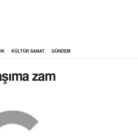
IK
KÜLTÜR SANAT
GÜNDEM
laşıma zam