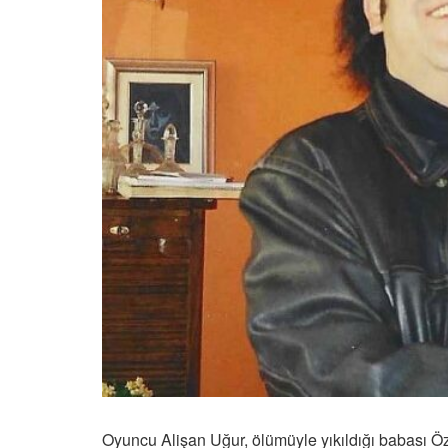
Oyuncu Alişan Uğur, ölümüyle yıkıldığı babası Ö