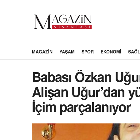
MAGAZIN
YAŞAM
SPOR
EKONOMI
SAĞL
Babası Özkan Uğur
Alişan Uğur’dan yü
İçim parçalanıyor