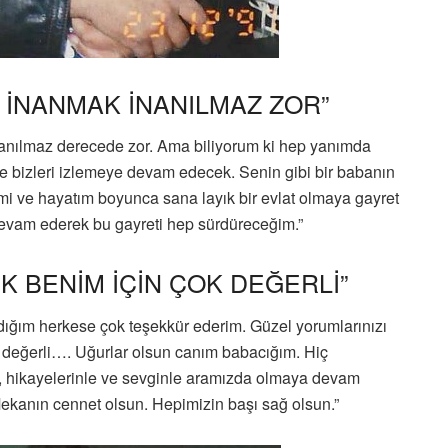
İNANMAK İNANILMAZ ZOR”
anılmaz derecede zor. Ama biliyorum ki hep yanımda
 bizleri izlemeye devam edecek. Senin gibi bir babanın
mi ve hayatım boyunca sana layık bir evlat olmaya gayret
devam ederek bu gayreti hep sürdüreceğim.”
K BENİM İÇİN ÇOK DEĞERLİ”
dığım herkese çok teşekkür ederim. Güzel yorumlarınızı
k değerli…. Uğurlar olsun canım babacığım. Hiç
a, hikayelerinle ve sevginle aramızda olmaya devam
Mekanın cennet olsun. Hepimizin başı sağ olsun.”