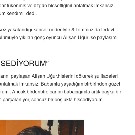
ar tükenmiş ve üzgün hissettiğimi anlatmak imkansız.
rum kendimi” dedi.
ez yakalandığı kanser nedeniyle 8 Temmuz’da tedavi
ölümüyle yıkılan genç oyuncu Alişan Uğur ise paylaşımı
SSEDİYORUM”
rını paylaşan Alişan Uğur,hislerini dökerek şu ifadeleri
 anlatmak imkansız. Babamla yaşadığım birbirinden güzel
rum.. Ancak birdenbire canım babacığımla artık başka bir
 parçalanıyor, sonsuz bir boşlukta hissediyorum