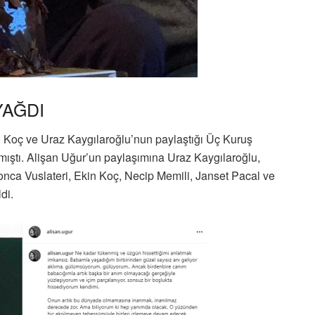
YAĞDI
n Koç ve Uraz Kaygılaroğlu’nun paylaştığı Üç Kuruş
aşmıştı. Alişan Uğur’un paylaşımına Uraz Kaygılaroğlu,
a Vuslateri, Ekin Koç, Necip Memili, Janset Pacal ve
di.