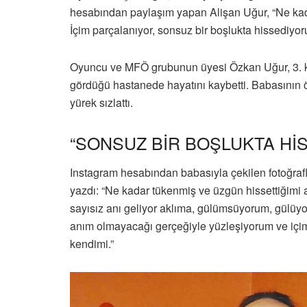
hesabından paylaşım yapan Alişan Uğur, “Ne kad
İçim parçalanıyor, sonsuz bir boşlukta hissediyo
Oyuncu ve MFÖ grubunun üyesi Özkan Uğur, 3. k
gördüğü hastanede hayatını kaybetti. Babasının 
yürek sızlattı.
“SONSUZ BİR BOŞLUKTA Hİ
Instagram hesabından babasıyla çekilen fotoğrafla
yazdı: “Ne kadar tükenmiş ve üzgün hissettiğimi
sayısız anı geliyor aklıma, gülümsüyorum, gülüyo
anım olmayacağı gerçeğiyle yüzleşiyorum ve içim
kendimi.”