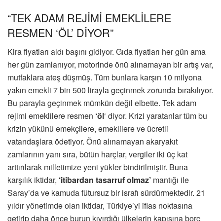
“TEK ADAM REJİMİ EMEKLİLERE
RESMEN ‘ÖL’ DİYOR”
Kira fiyatları aldı başını gidiyor. Gıda fiyatları her gün ama
her gün zamlanıyor, motorinde önü alınamayan bir artış var,
mutfaklara ateş düşmüş. Tüm bunlara karşın 10 milyona
yakın emekli 7 bin 500 lirayla geçinmek zorunda bırakılıyor.
Bu parayla geçinmek mümkün değil elbette. Tek adam
rejimi emeklilere resmen
‘öl
‘ diyor. Krizi yaratanlar tüm bu
krizin yükünü emekçilere, emeklilere ve ücretli
vatandaşlara ödetiyor. Önü alınamayan akaryakıt
zamlarının yanı sıra, bütün harçlar, vergiler iki üç kat
arttırılarak milletimize yeni yükler bindirilmiştir. Buna
karşılık iktidar,
‘itibardan tasarruf olmaz’
mantığı ile
Saray’da ve kamuda fütursuz bir israfı sürdürmektedir. 21
yıldır yönetimde olan iktidar, Türkiye’yi iflas noktasına
getirip daha önce burun kıvırdığı ülkelerin kapısına borç