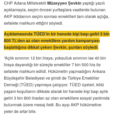
CHP Adana Milletvekili
Müzeyyen Şevkin
yaptığı yazılı
açıklamayla, seçim öncesi yurttaşlara vaatlerde bulunan
AKP iktidarının seçim sonrası emeklileri tam olarak açlığa,
sefalete mahkum ettiğini söyledi.
Açıklamasında TÜED’in bir hanede kişi başı geliri 3 bin
800 TL’den az olan emeklilere yardım kampanyası
başlattığına dikkat çeken Şevkin, şunları söyledi:
“Açlık sınırının 12 bin liraya, yoksulluk sınırının ise 40 bin
liraya dayandığı bir süreçte emekliler 7 bin 500 lira ile
sefalete mahkum edildi. Hükümetin yapmadığını Ankara
Büyükşehir Belediyesi ve şimdi de Türkiye Emekliler
Derneği (TÜED) yapmaya çalışıyor. TÜED üyeleri, kötü
yaşam koşullarını dikkate alarak bir hanede kişi başı aylık
geliri 3 bin 800 liradan az olan emeklilere sosyal yardımda
bulunmak üzere mesaj iletti. Bu ayıp AKP hükümetine
yeter de artar bile.