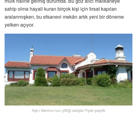
mülk haline gelmiş durumda. Bu göz alıcı malikaneye
sahip olma hayali kuran birçok kişi için fırsat kapıları
aralanmışken, bu efsanevi mekân artık yeni bir döneme
yelken açıyor.
Aşk-ı Memnu’nun çiftliği satışta! Fiyatı şaşırttı