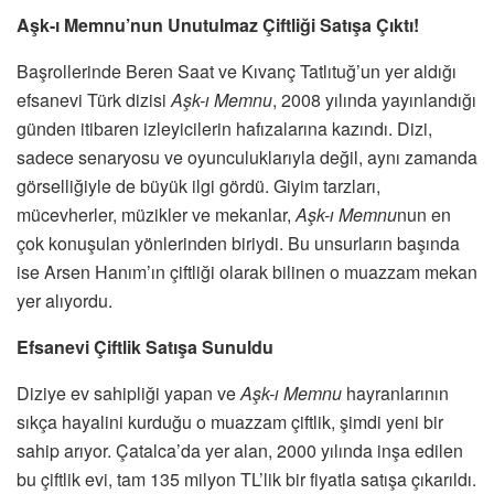
Aşk-ı Memnu’nun Unutulmaz Çiftliği Satışa Çıktı!
Başrollerinde Beren Saat ve Kıvanç Tatlıtuğ’un yer aldığı
efsanevi Türk dizisi
Aşk-ı Memnu
, 2008 yılında yayınlandığı
günden itibaren izleyicilerin hafızalarına kazındı. Dizi,
sadece senaryosu ve oyunculuklarıyla değil, aynı zamanda
görselliğiyle de büyük ilgi gördü. Giyim tarzları,
mücevherler, müzikler ve mekanlar,
Aşk-ı Memnu
nun en
çok konuşulan yönlerinden biriydi. Bu unsurların başında
ise Arsen Hanım’ın çiftliği olarak bilinen o muazzam mekan
yer alıyordu.
Efsanevi Çiftlik Satışa Sunuldu
Diziye ev sahipliği yapan ve
Aşk-ı Memnu
hayranlarının
sıkça hayalini kurduğu o muazzam çiftlik, şimdi yeni bir
sahip arıyor. Çatalca’da yer alan, 2000 yılında inşa edilen
bu çiftlik evi, tam 135 milyon TL’lik bir fiyatla satışa çıkarıldı.